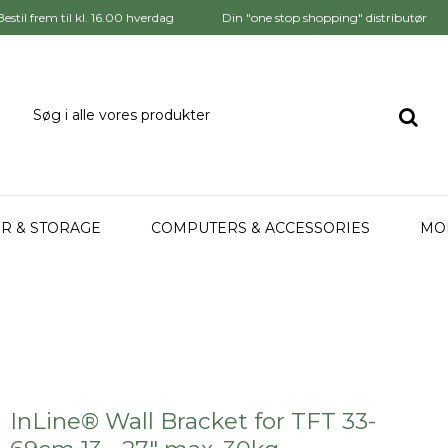
Bestil frem til kl. 16.00 hverdag
Din "one stop shopping" distributør
R & STORAGE
COMPUTERS & ACCESSORIES
MO
InLine® Wall Bracket for TFT 33-