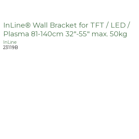
InLine® Wall Bracket for TFT / LED /
Plasma 81-140cm 32"-55" max. 50kg
InLine
23119B