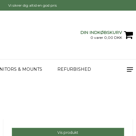
Vi sikrer dig altid en god pris
DIN INDKØBSKURV
0 varer 0,00 DKK
NITORS & MOUNTS
REFURBISHED
Vis produkt