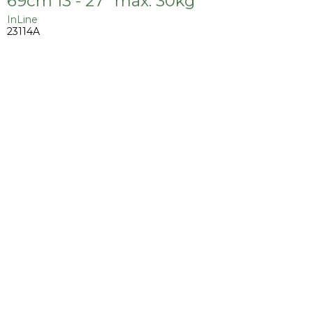
69cm 13 - 27" max. 30kg
InLine
23114A