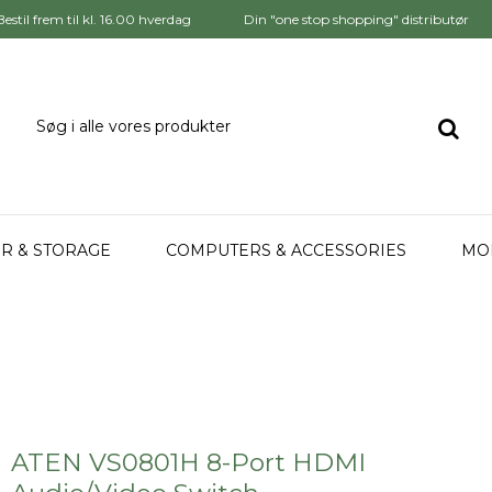
Bestil frem til kl. 16.00 hverdag
Din "one stop shopping" distributør
R & STORAGE
COMPUTERS & ACCESSORIES
MO
ATEN VS0801H 8-Port HDMI