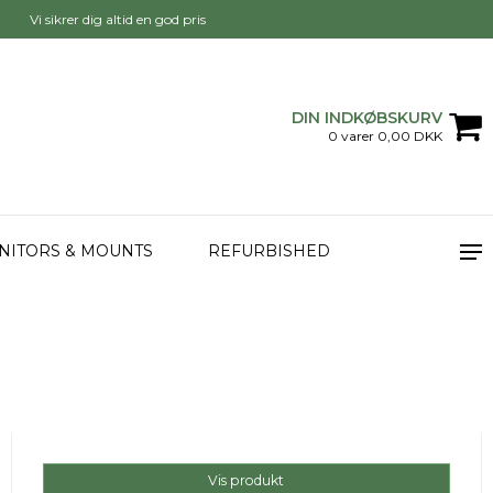
Vi sikrer dig altid en god pris
DIN INDKØBSKURV
0 varer 0,00 DKK
NITORS & MOUNTS
REFURBISHED
Vis produkt