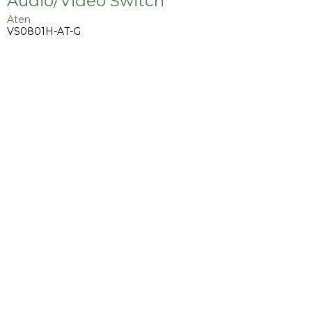
Audio/Video Switch
Aten
VS0801H-AT-G