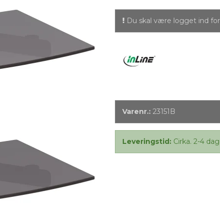
Du skal være logget ind for 
Varenr.:
23151B
Leveringstid:
Cirka. 2-4 dag