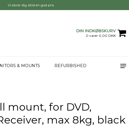
Vi sikrer dig altid en god pris
DIN INDKØBSKURV
0 varer 0,00 DKK
NITORS & MOUNTS
REFURBISHED
l mount, for DVD,
-Receiver, max 8kg, black