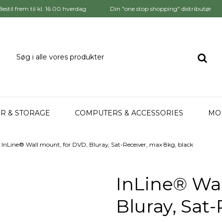
Bestil frem til kl. 16.00 hverdag
Din "one stop shopping" distributør
R & STORAGE
COMPUTERS & ACCESSORIES
MO
InLine® Wall mount, for DVD, Bluray, Sat-Receiver, max 8kg, black
InLine® Wal
Bluray, Sat