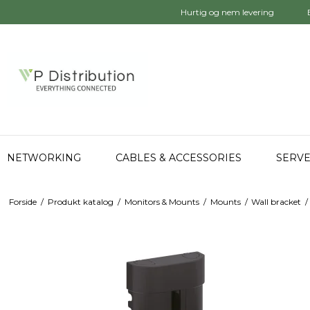
Hurtig og nem levering
NETWORKING
CABLES & ACCESSORIES
SERVE
Forside
/
Produkt katalog
/
Monitors & Mounts
/
Mounts
/
Wall bracket
/