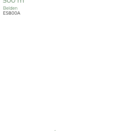
500 m
Belden
ES800A