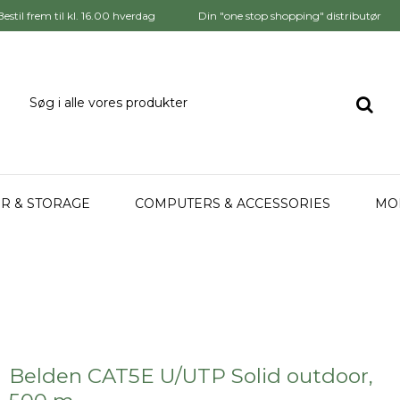
Bestil frem til kl. 16.00 hverdag
Din "one stop shopping" distributør
R & STORAGE
COMPUTERS & ACCESSORIES
MO
Belden CAT5E U/UTP Solid outdoor,