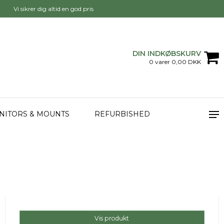
Vi sikrer dig altid en god pris
DIN INDKØBSKURV
0 varer 0,00 DKK
NITORS & MOUNTS
REFURBISHED
Vis produkt