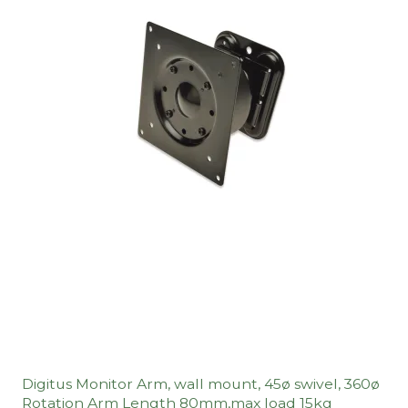
Digitus Monitor Arm, wall mount, 45ø swivel, 360ø
Rotation Arm Length 80mm,max load 15kg