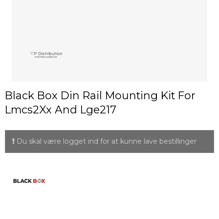
Black Box Din Rail Mounting Kit For
Lmcs2Xx And Lge217
Du skal være logget ind for at kunne lave bestillinger