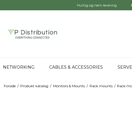
Hurtig og nem levering
NETWORKING
CABLES & ACCESSORIES
SERVE
Forside
/
Produkt katalog
/
Monitors & Mounts
/
Rack mounts
/
Rack mo