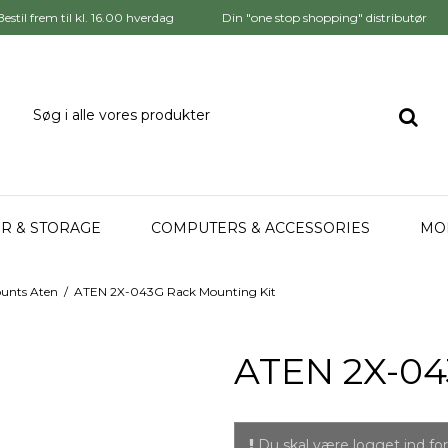
Bestil frem til kl. 16.00 hverdag
Din "one stop shopping" distributør
R & STORAGE
COMPUTERS & ACCESSORIES
MO
unts Aten
/
ATEN 2X-043G Rack Mounting Kit
ATEN 2X-04
Du skal være logget ind for 