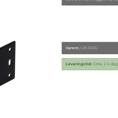
Varenr.:
2X-043G
Leveringstid:
Cirka. 2-4 dag