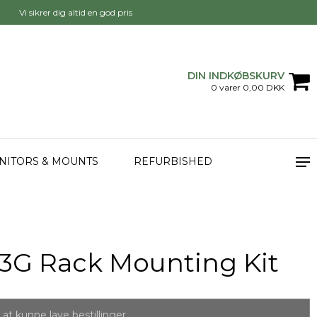
Vi sikrer dig altid en god pris
DIN INDKØBSKURV
0 varer 0,00 DKK
NITORS & MOUNTS
REFURBISHED
3G Rack Mounting Kit
at kunne lave bestillinger