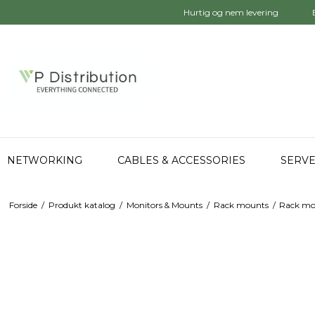
Hurtig og nem levering
NETWORKING
CABLES & ACCESSORIES
SERVE
Forside
/
Produkt katalog
/
Monitors & Mounts
/
Rack mounts
/
Rack mo