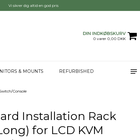
Vi sikrer dig altid en god pris
DIN INDKØBSKURV
0 varer 0,00 DKK
NITORS & MOUNTS
REFURBISHED
Switch/Console
rd Installation Rack
(Long) for LCD KVM