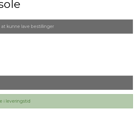
sole
at kunne lave bestillinger
e i leveringstid