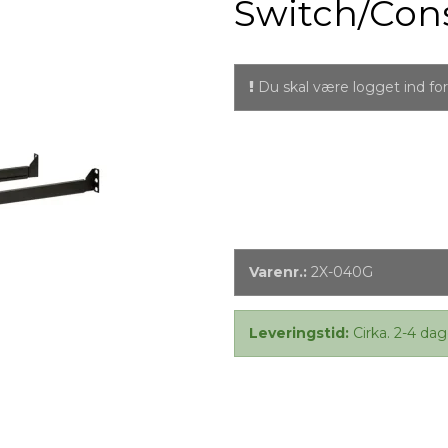
Switch/Con
Du skal være logget ind for 
Varenr.:
2X-040G
Leveringstid:
Cirka. 2-4 dag