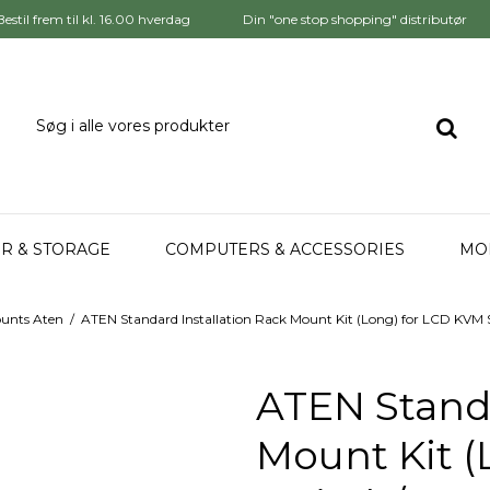
Bestil frem til kl. 16.00 hverdag
Din "one stop shopping" distributør
R & STORAGE
COMPUTERS & ACCESSORIES
MO
unts Aten
/
ATEN Standard Installation Rack Mount Kit (Long) for LCD KVM 
ATEN Standa
Mount Kit 