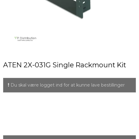
ATEN 2X-031G Single Rackmount Kit
Du skal være logget ind for at kunne lave bestillinger