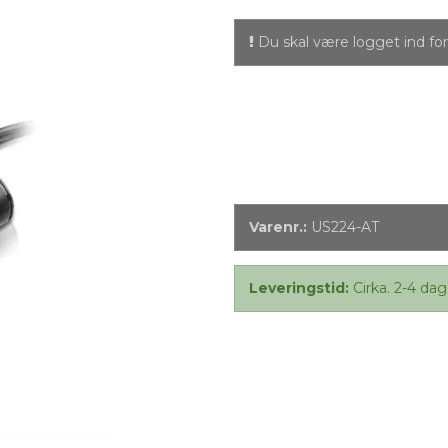
Du skal være logget ind for 
Varenr.:
US224-AT
Leveringstid:
Cirka. 2-4 dag