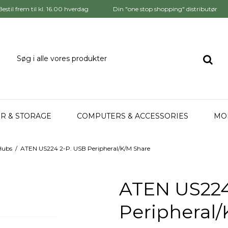
Bestil frem til kl. 16.00 hverdag
Din "one stop shopping" distributør
R & STORAGE
COMPUTERS & ACCESSORIES
MO
Hubs
/
ATEN US224 2-P. USB Peripheral/K/M Share
ATEN US224
Peripheral/