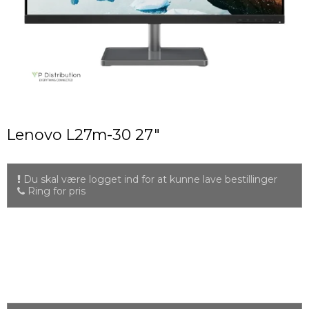
Lenovo L27m-30 27"
Du skal være logget ind for at kunne lave bestillinger
Ring for pris