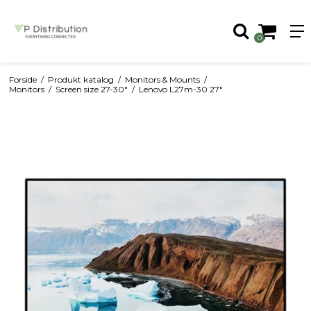
0
Forside
/
Produkt katalog
/
Monitors & Mounts
/
Monitors
/
Screen size 27-30"
/
Lenovo L27m-30 27"