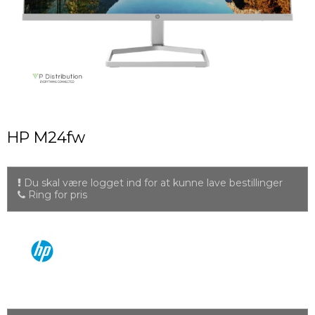
HP M24fw
Du skal være logget ind for at kunne lave bestillinger
Ring for pris