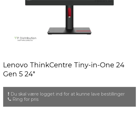
Lenovo ThinkCentre Tiny-in-One 24
Gen 5 24"
Du skal være logget ind for at kunne lave bestillinger
Ring for pris