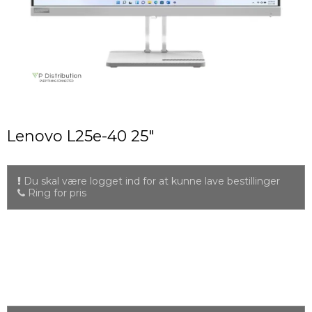
Lenovo L25e-40 25"
Du skal være logget ind for at kunne lave bestillinger
Ring for pris