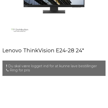
Lenovo ThinkVision E24-28 24"
Du skal være logget ind for at kunne lave bestillinger
Ring for pris