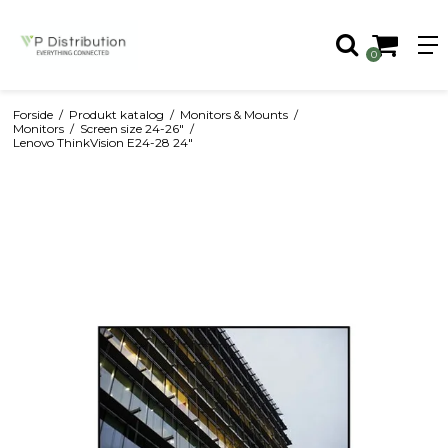
0
Forside
/
Produkt katalog
/
Monitors & Mounts
/
Monitors
/
Screen size 24-26"
/
Lenovo ThinkVision E24-28 24"