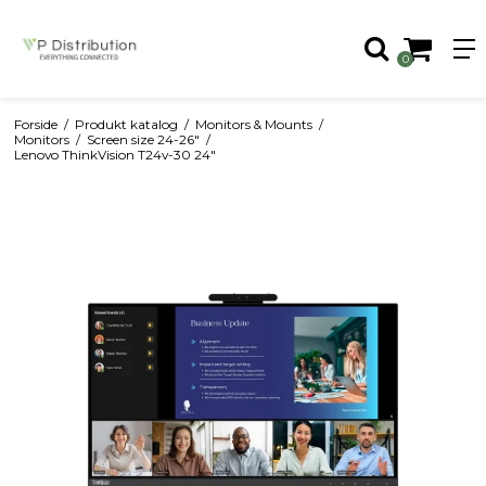
0
Forside
/
Produkt katalog
/
Monitors & Mounts
/
Monitors
/
Screen size 24-26"
/
Lenovo ThinkVision T24v-30 24"