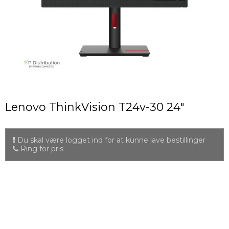
Lenovo ThinkVision T24v-30 24"
Du skal være logget ind for at kunne lave bestillinger
Ring for pris