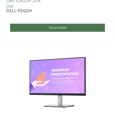
Dell P2422H 23.8"
Dell
DELL-P2422H
Vis produkt