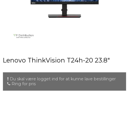
Lenovo ThinkVision T24h-20 23.8"
Du skal være logget ind for at kunne lave bestillinger
Ring for pris