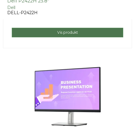
Dell P2422H 23.8"
Dell
DELL-P2422H
Vis produkt