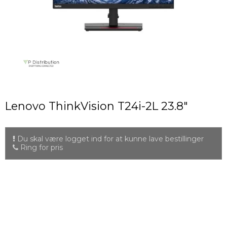
Lenovo ThinkVision T24i-2L 23.8"
Du skal være logget ind for at kunne lave bestillinger
Ring for pris