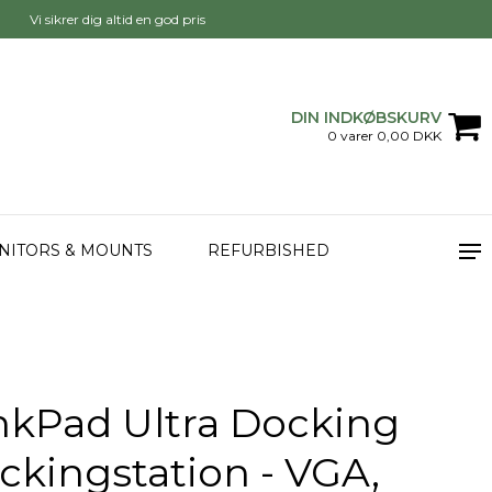
Vi sikrer dig altid en god pris
DIN INDKØBSKURV
0 varer 0,00 DKK
NITORS & MOUNTS
REFURBISHED
nkPad Ultra Docking
ockingstation - VGA,