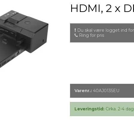
HDMI, 2 x D
Du skal være logget ind for 
Ring for pris
Varenr.:
40AJ0135EU
Leveringstid:
Cirka. 2-4 dag