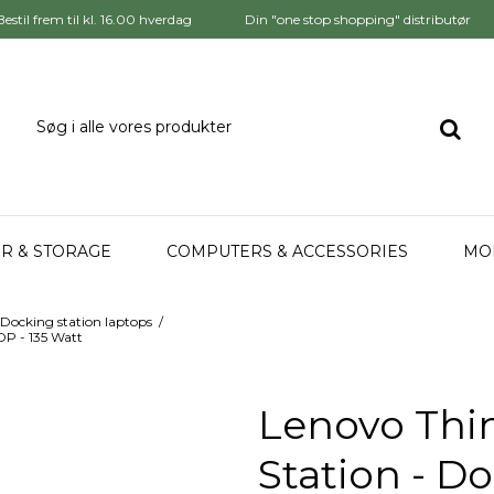
Bestil frem til kl. 16.00 hverdag
Din "one stop shopping" distributør
R & STORAGE
COMPUTERS & ACCESSORIES
MO
Docking station laptops
/
DP - 135 Watt
Lenovo Thi
Station - D