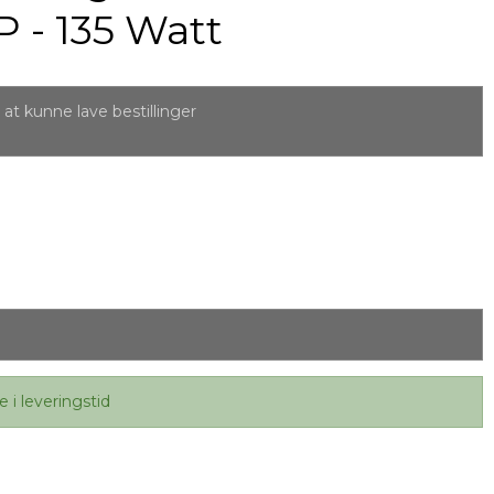
P - 135 Watt
at kunne lave bestillinger
e i leveringstid