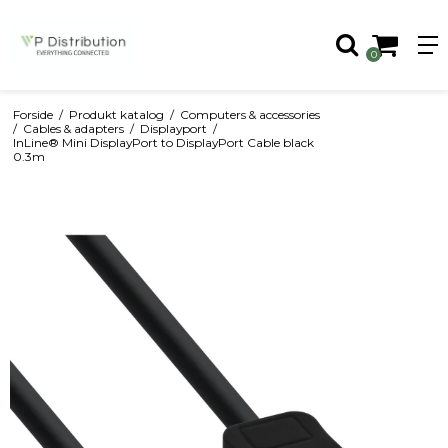
0
Forside
/
Produkt katalog
/
Computers & accessories
/
Cables & adapters
/
Displayport
/
InLine® Mini DisplayPort to DisplayPort Cable black
0.3m