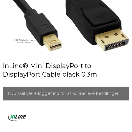
InLine® Mini DisplayPort to
DisplayPort Cable black 0.3m
Du skal være logget ind for at kunne lave bestillinger