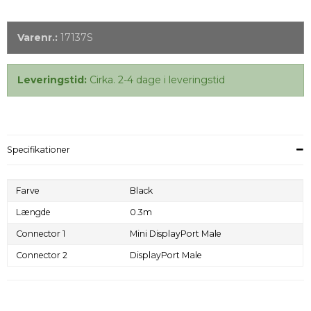
Varenr.:
17137S
Leveringstid:
Cirka. 2-4 dage i leveringstid
Specifikationer
Farve
Black
Længde
0.3m
Connector 1
Mini DisplayPort Male
Connector 2
DisplayPort Male