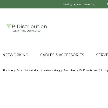
Hurtig og nem levering
NETWORKING
CABLES & ACCESSORIES
SERVE
Forside
/
Produkt katalog
/
Networking
/
Switches
/
PoE switches
/
Ubiq