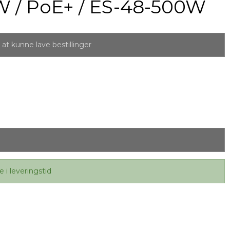
W / PoE+ / ES-48-500W
at kunne lave bestillinger
e i leveringstid