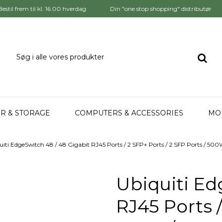
Bestil frem til kl. 16.00 hverdag
Din "one stop shopping" distributør
R & STORAGE
COMPUTERS & ACCESSORIES
MO
uiti EdgeSwitch 48 / 48 Gigabit RJ45 Ports / 2 SFP+ Ports / 2 SFP Ports / 5
Ubiquiti Ed
RJ45 Ports /