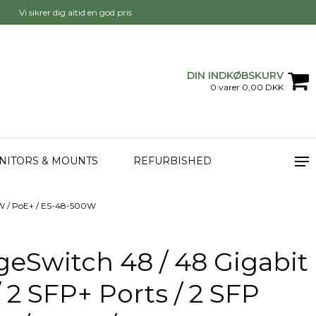
Vi sikrer dig altid en god pris
DIN INDKØBSKURV
0 varer 0,00 DKK
NITORS & MOUNTS
REFURBISHED
00W / PoE+ / ES-48-500W
geSwitch 48 / 48 Gigabit
 2 SFP+ Ports / 2 SFP