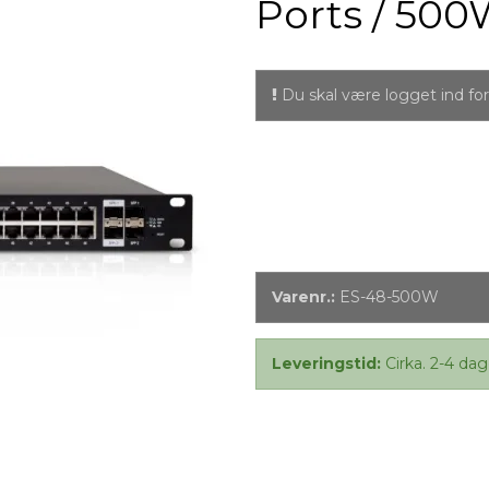
Ports / 500
Du skal være logget ind for 
Varenr.:
ES-48-500W
Leveringstid:
Cirka. 2-4 dag