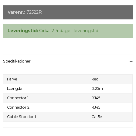
Varenr.:
72522R
Leveringstid:
Cirka. 2-4 dage i leveringstid
Specifikationer
Farve
Red
Længde
0.25m
Connector 1
RJ45
Connector 2
RJ45
Cable Standard
Cat5e