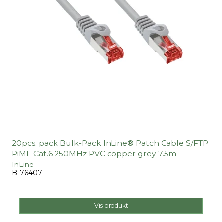
20pcs. pack Bulk-Pack InLine® Patch Cable S/FTP
PiMF Cat.6 250MHz PVC copper grey 7.5m
InLine
B-76407
Vis produkt