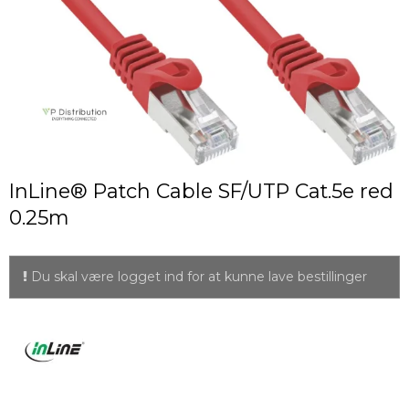
InLine® Patch Cable SF/UTP Cat.5e red
0.25m
Du skal være logget ind for at kunne lave bestillinger