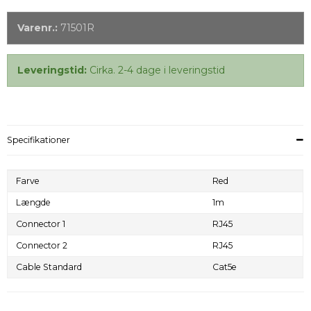
Varenr.:
71501R
Leveringstid:
Cirka. 2-4 dage i leveringstid
Specifikationer
Farve
Red
Længde
1m
Connector 1
RJ45
Connector 2
RJ45
Cable Standard
Cat5e