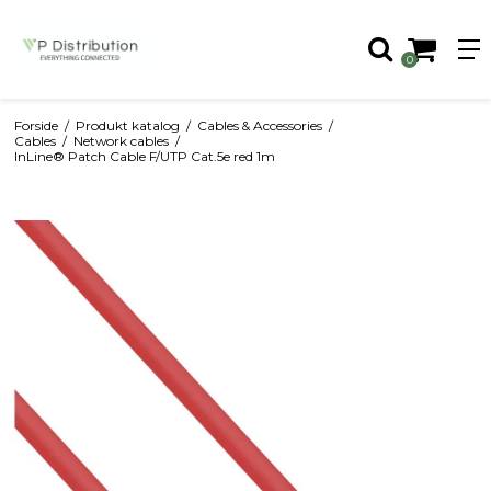
0
Forside
/
Produkt katalog
/
Cables & Accessories
/
Cables
/
Network cables
/
InLine® Patch Cable F/UTP Cat.5e red 1m