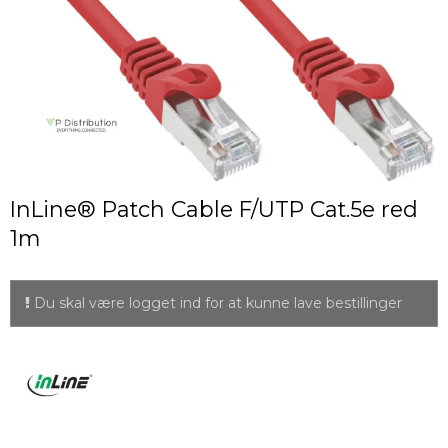
InLine® Patch Cable F/UTP Cat.5e red
1m
Du skal være logget ind for at kunne lave bestillinger