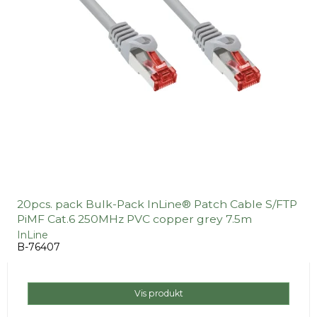
20pcs. pack Bulk-Pack InLine® Patch Cable S/FTP
PiMF Cat.6 250MHz PVC copper grey 7.5m
InLine
B-76407
Vis produkt