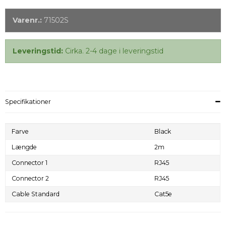
Varenr.:
71502S
Leveringstid:
Cirka. 2-4 dage i leveringstid
Specifikationer
Farve
Black
Længde
2m
Connector 1
RJ45
Connector 2
RJ45
Cable Standard
Cat5e