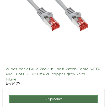
20pcs. pack Bulk-Pack InLine® Patch Cable S/FTP
PiMF Cat.6 250MHz PVC copper grey 7.5m
InLine
B-76407
Vis produkt