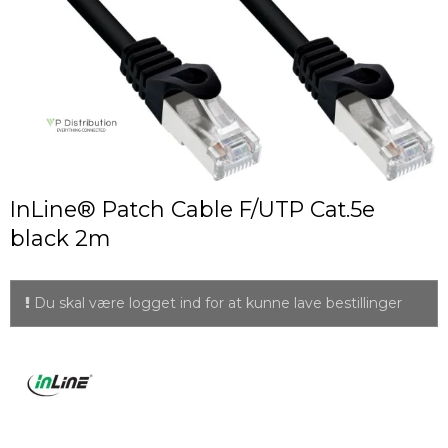
InLine® Patch Cable F/UTP Cat.5e
black 2m
Du skal være logget ind for at kunne lave bestillinger