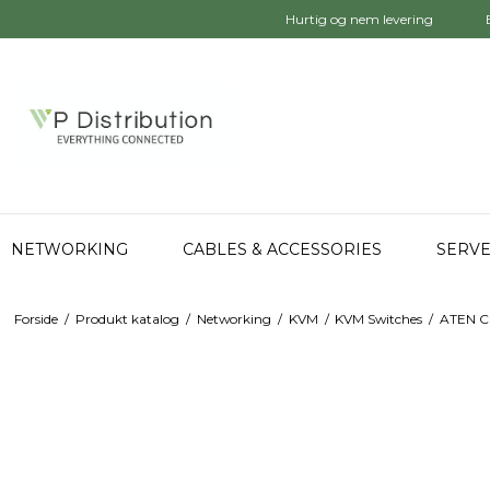
Hurtig og nem levering
NETWORKING
CABLES & ACCESSORIES
SERVE
Forside
/
Produkt katalog
/
Networking
/
KVM
/
KVM Switches
/
ATEN C