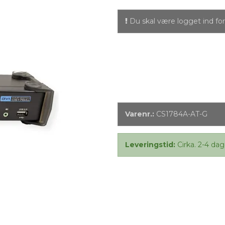
Du skal være logget ind for 
Varenr.:
CS1784A-AT-G
Leveringstid:
Cirka. 2-4 dag