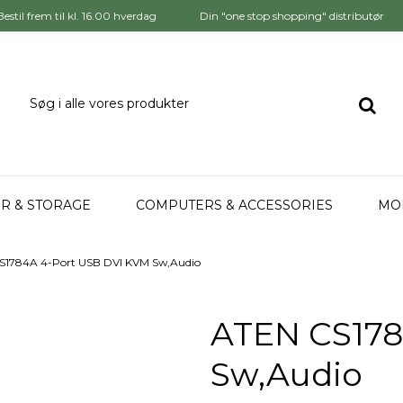
Bestil frem til kl. 16.00 hverdag
Din "one stop shopping" distributør
R & STORAGE
COMPUTERS & ACCESSORIES
MO
S1784A 4-Port USB DVI KVM Sw,Audio
ATEN CS178
Sw,Audio