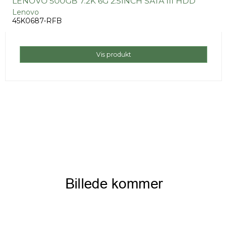
LENOVO 500GB 7.2K 6G 2.5INCH SATA III HDD
Lenovo
45K0687-RFB
Vis produkt